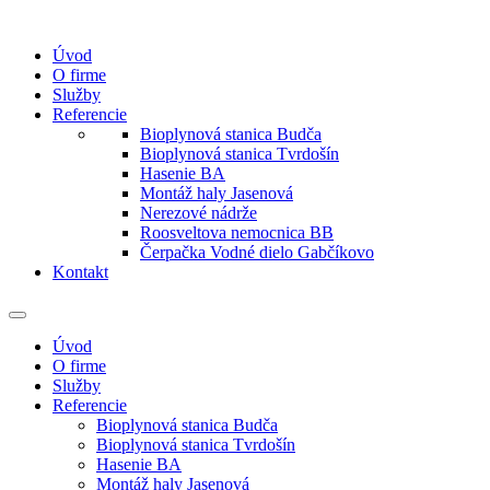
Úvod
O firme
Služby
Referencie
Bioplynová stanica Budča
Bioplynová stanica Tvrdošín
Hasenie BA
Montáž haly Jasenová
Nerezové nádrže
Roosveltova nemocnica BB
Čerpačka Vodné dielo Gabčíkovo
Kontakt
Úvod
O firme
Služby
Referencie
Bioplynová stanica Budča
Bioplynová stanica Tvrdošín
Hasenie BA
Montáž haly Jasenová